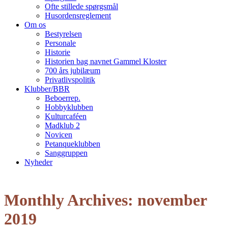
Ofte stillede spørgsmål
Husordensreglement
Om os
Bestyrelsen
Personale
Historie
Historien bag navnet Gammel Kloster
700 års jubilæum
Privatlivspolitik
Klubber/BBR
Beboerrep.
Hobbyklubben
Kulturcaféen
Madklub 2
Novicen
Petanqueklubben
Sanggruppen
Nyheder
Open
Close
mobile
mobile
Monthly Archives: november
menu
menu
2019