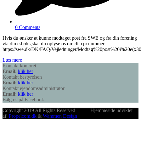
0 Comments
Hvis du ønsker at kunne modtaget post fra SWE og fra din forening
via din e-boks,skal du oplyse os om dit cpr.nummer
https://swe.dk/DK/FAQ/Vejledninger/Modtag%20post%20i%20e(x30
Læs mere
Kontakt kontoret
Email:
klik her
Kontakt bestyrelsen
Email:
klik her
Kontakt ejendomsadministrator
Email:
klik her
Følg os på Facebook
Copyright 2019 All Rights Reserved Hjemmeside udviklet
af:
Propelcom.dk
&
Wammen Design
B
T
T