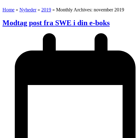
Home
»
Nyheder
»
2019
»
Monthly Archives: november 2019
Modtag post fra SWE i din e-boks