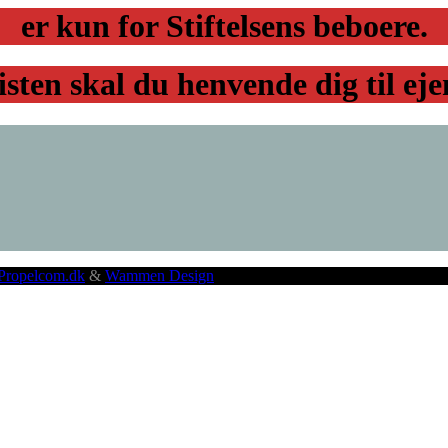
er kun for Stiftelsens beboere.
sten skal du henvende dig til ej
Propelcom.dk
&
Wammen Design