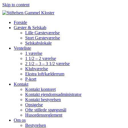
Skip to content
Forside
Gæster & Selskab
Lille Gæsteværelse
Stort Gæsteværelse
Selskabslokale
Venteliste
1 værelse
1 1/2 – 2 værelse
2 1/2 – 3 – 3 1/2 værelse
Klubværelse
Ekstra loft/kælderrum
P-kort
Kontakt
Kontakt kontoret
Kontakt ejendomsadministrator
Kontakt bestyrelsen
Opsigelse
Ofte stillede spørgsmål
Husordensreglement
Om os
Bestyrelsen