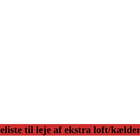
eliste til leje af ekstra loft/kæld