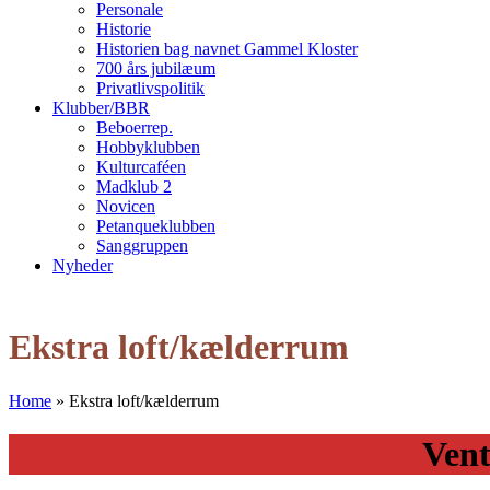
Personale
Historie
Historien bag navnet Gammel Kloster
700 års jubilæum
Privatlivspolitik
Klubber/BBR
Beboerrep.
Hobbyklubben
Kulturcaféen
Madklub 2
Novicen
Petanqueklubben
Sanggruppen
Nyheder
Open
Close
mobile
mobile
Ekstra loft/kælderrum
menu
menu
Home
»
Ekstra loft/kælderrum
Vent