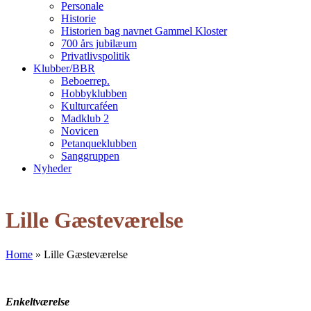
Personale
Historie
Historien bag navnet Gammel Kloster
700 års jubilæum
Privatlivspolitik
Klubber/BBR
Beboerrep.
Hobbyklubben
Kulturcaféen
Madklub 2
Novicen
Petanqueklubben
Sanggruppen
Nyheder
Open
Close
mobile
mobile
Lille Gæsteværelse
menu
menu
Home
»
Lille Gæsteværelse
Enkeltværelse