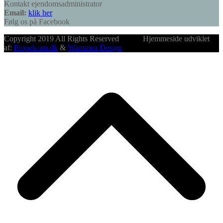
Kontakt ejendomsadministrator
Email:
klik her
Følg os på Facebook
Copyright 2019 All Rights Reserved Hjemmeside udviklet
af:
Propelcom.dk
&
Wammen Design
B
T
T