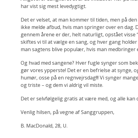
har vist sig mest levedygtigt.
Det er velset, at man kommer til tiden, men på de
ikke melde afbud, hvis man springer over en dag. De
gennem årene er der, helt naturligt, opstået visse “
skiftes vi til at vælge en sang, og hver gang holder
man sagtens blive populær, hvis man medbringer et
Og hvad med sangene? Hver fugle synger som bek
gør vores ypperste! Det er en befrielse at synge, og
humør, osse på en regnvejrsdag!!! Vi synger mange
og triste – og dem vi aldrig vil miste.
Det er selvfølgelig gratis at være med, og alle kan 
Venlig hilsen, på vegne af Sanggruppen,
B. MacDonald, 28, U.