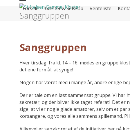
Skip
Open
Close
Forside
Gæster & Selskab
Venteliste
Kont
to
Sanggruppen
mobile
mobile
content
menu
menu
Sanggruppen
Hver tirsdag, fra kl. 14 – 16, mødes en gruppe klo
det ene formål, at synge!
Nogen har været med i mange år, andre er lige be
Der er tale om en løst sammensat gruppe. Vi har 
sekretær, og der bliver ikke taget referat! Det er n
sige, at vi er nogle glade amatører, selv om et par 
korsangere, og vores alle sammens spillemand, PH
Alligevel er sangkoret et af de initiativer her på k