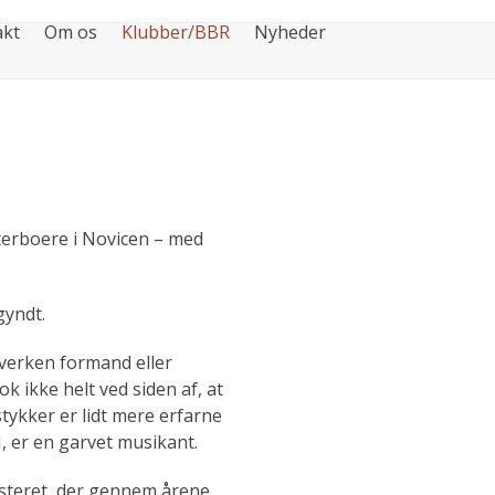
akt
Om os
Klubber/BBR
Nyheder
sterboere i Novicen – med
gyndt.
hverken formand eller
ok ikke helt ved siden af, at
stykker er lidt mere erfarne
, er en garvet musikant.
losteret, der gennem årene