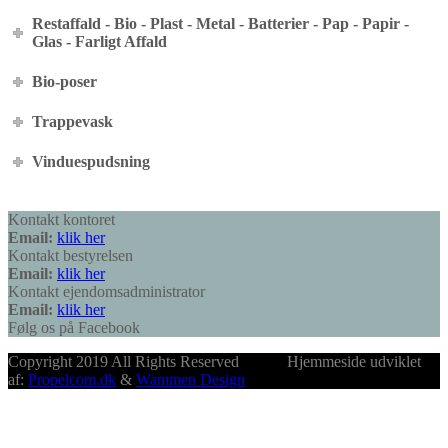
Restaffald - Bio - Plast - Metal - Batterier - Pap - Papir -
Glas - Farligt Affald
Bio-poser
Trappevask
Vinduespudsning
Kontakt kontoret
Email:
klik her
Kontakt bestyrelsen
Email:
klik her
Kontakt ejendomsadministrator
Email:
klik her
Følg os på Facebook
Copyright 2019 All Rights Reserved Hjemmeside udviklet
af:
Propelcom.dk
&
Wammen Design
B
T
T