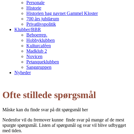
Personale
Historie
Historien bag navnet Gammel Kloster
700 års jubilæum
Privatlivspolitik
Klubber/BBR
Beboerrep.
Hobbyklubben
Kulturcaféen
Madklub 2
Novicen
Petanqueklubben
Sanggruppen
Nyheder
Open
Close
mobile
mobile
Ofte stillede spørgsmål
menu
menu
Måske kan du finde svar på dit spørgsmål her
Nedenfor vil du fremover kunne finde svar på mange af de mest
spurgte spørgsmål. Listen af spørgsmål og svar vil blive udbygget
med tiden.