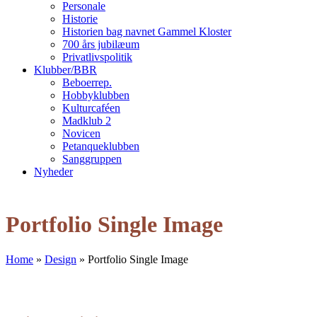
Personale
Historie
Historien bag navnet Gammel Kloster
700 års jubilæum
Privatlivspolitik
Klubber/BBR
Beboerrep.
Hobbyklubben
Kulturcaféen
Madklub 2
Novicen
Petanqueklubben
Sanggruppen
Nyheder
Open
Close
mobile
mobile
Portfolio Single Image
menu
menu
Home
»
Design
»
Portfolio Single Image