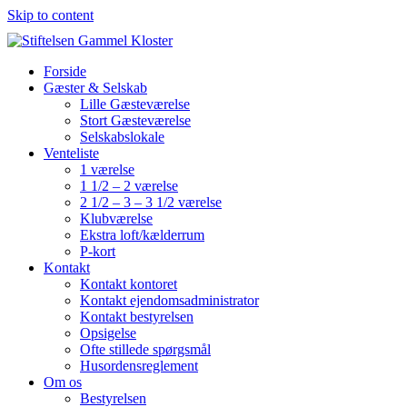
Skip to content
Forside
Gæster & Selskab
Lille Gæsteværelse
Stort Gæsteværelse
Selskabslokale
Venteliste
1 værelse
1 1/2 – 2 værelse
2 1/2 – 3 – 3 1/2 værelse
Klubværelse
Ekstra loft/kælderrum
P-kort
Kontakt
Kontakt kontoret
Kontakt ejendomsadministrator
Kontakt bestyrelsen
Opsigelse
Ofte stillede spørgsmål
Husordensreglement
Om os
Bestyrelsen