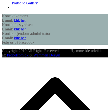
Portfolio Gallery
Kontakt kontoret
Email:
klik her
Kontakt bestyrelsen
Email:
klik her
Kontakt ejendomsadministrator
Email:
klik her
Følg os på Facebook
Copyright 2019 All Rights Reserved Hjemmeside udviklet
af:
Propelcom.dk
&
Wammen Design
B
T
T