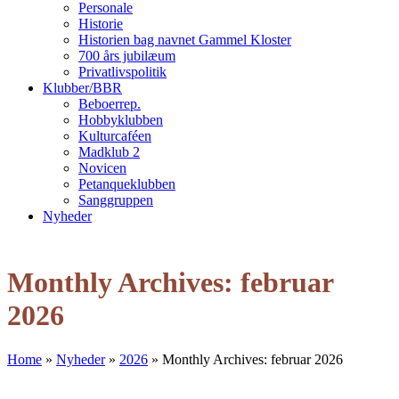
Personale
Historie
Historien bag navnet Gammel Kloster
700 års jubilæum
Privatlivspolitik
Klubber/BBR
Beboerrep.
Hobbyklubben
Kulturcaféen
Madklub 2
Novicen
Petanqueklubben
Sanggruppen
Nyheder
Open
Close
mobile
mobile
Monthly Archives: februar
menu
menu
2026
Home
»
Nyheder
»
2026
»
Monthly Archives: februar 2026