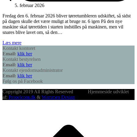
5. februar 2026
Fredag den 6. februar 2026 bliver tørretumbleren udskiftet, så sidst
på dagen skulle det være muligt at bruge nr. 6 igen På den nye
maskine skal tørretiden i starten indstilles på maskinen, men vil
snares blive lavet om, så den…
Læs mere
Kontakt kontoret
Email:
klik her
Kontakt bestyrelsen
Email:
klik her
Kontakt ejendomsadministrator
Email:
klik her
Følg os på Facebook
Copyright 2019 All Rights Reserved Hjemmeside udviklet
af:
Propelcom.dk
&
Wammen Design
B
T
T