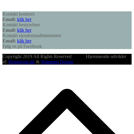
Kontakt kontoret
Email:
klik her
Kontakt bestyrelsen
Email:
klik her
Kontakt ejendomsadministrator
Email:
klik her
Følg os på Facebook
Copyright 2019 All Rights Reserved Hjemmeside udviklet
af:
Propelcom.dk
&
Wammen Design
B
T
T