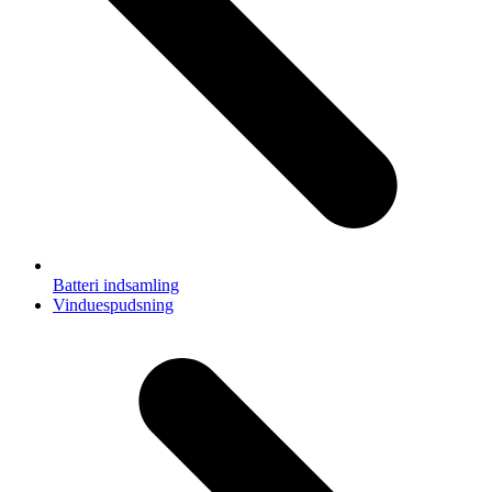
Batteri indsamling
next
Vinduespudsning
post: