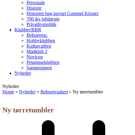
Personale
Historie
Historien bag navnet Gammel Kloster
700 års jubilæum
Privatlivspolitik
Klubber/BBR
Beboerrep.
Hobbyklubben
Kulturcaféen
Madklub 2
Novicen
Petanqueklubben
Sanggruppen
Nyheder
Open
Close
Nyheder
mobile
mobile
Home
»
Nyheder
»
Beboervaskeri
»
Ny tørretumbler
menu
menu
Ny tørretumbler