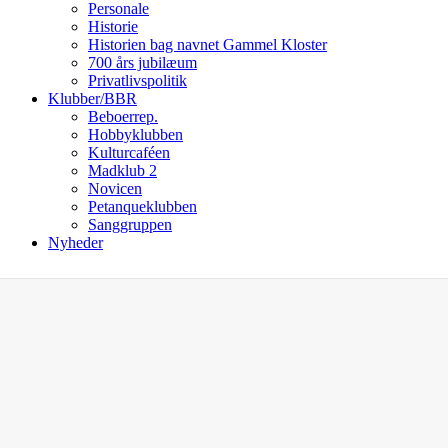
Personale
Historie
Historien bag navnet Gammel Kloster
700 års jubilæum
Privatlivspolitik
Klubber/BBR
Beboerrep.
Hobbyklubben
Kulturcaféen
Madklub 2
Novicen
Petanqueklubben
Sanggruppen
Nyheder
Open
Close
mobile
mobile
menu
menu