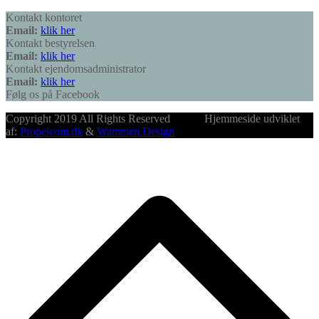
Kontakt kontoret
Email:
klik her
Kontakt bestyrelsen
Email:
klik her
Kontakt ejendomsadministrator
Email:
klik her
Følg os på Facebook
Copyright 2019 All Rights Reserved Hjemmeside udviklet
af:
Propelcom.dk
&
Wammen Design
B
T
T