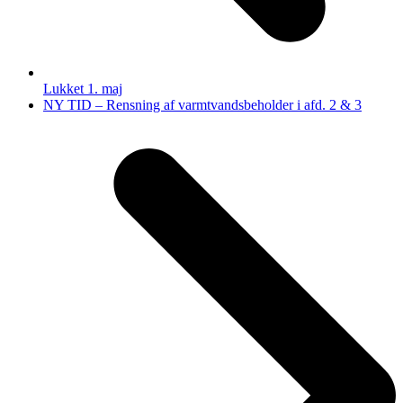
Lukket 1. maj
next
NY TID – Rensning af varmtvandsbeholder i afd. 2 & 3
post: