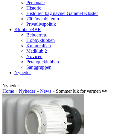
Personale
Historie
Historien bag navnet Gammel Kloster
700 års jubilæum
Privatlivspolitik
Klubber/BBR
Beboerrep.
Hobbyklubben
Kulturcaféen
Madklub 2
Novicen
Petanqueklubben
Sanggruppen
Nyheder
Open
Close
Nyheder
mobile
mobile
Home
»
Nyheder
»
News
»
Sommer luk for varmen 🌞
menu
menu