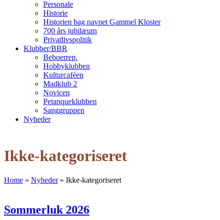
Personale
Historie
Historien bag navnet Gammel Kloster
700 års jubilæum
Privatlivspolitik
Klubber/BBR
Beboerrep.
Hobbyklubben
Kulturcaféen
Madklub 2
Novicen
Petanqueklubben
Sanggruppen
Nyheder
Open
Close
mobile
mobile
Ikke-kategoriseret
menu
menu
Home
»
Nyheder
»
Ikke-kategoriseret
Sommerluk 2026