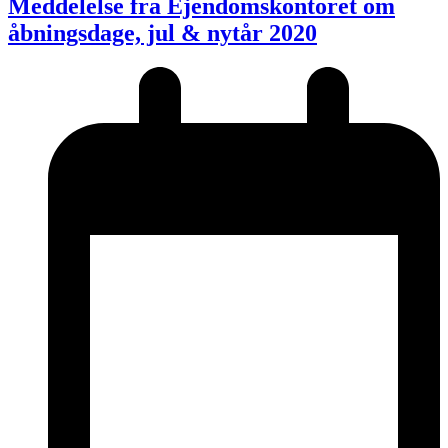
Meddelelse fra Ejendomskontoret om
åbningsdage, jul & nytår 2020