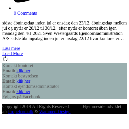
0 Comments
sidste åbningsdag inden jul er onsdag den 23/12. åbningsdag mellem
jul og nytår er 28/12 til 30/12. efter nytår er kontoret åben igen
mandag den 4/1-2021 Sven Westergaards Ejendomsadministration
A/S sidste åbningsdag inden jul er tirsdag 22/12 hvor kontoret er…
Læs mere
Load More
Kontakt kontoret
Email:
klik her
Kontakt bestyrelsen
Email:
klik her
Kontakt ejendomsadministrator
Email:
klik her
Følg os på Facebook
Copyright 2019 All Rights Reserved Hjemmeside udviklet
af:
Propelcom.dk
&
Wammen Design
B
T
T