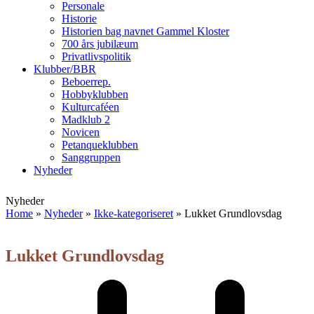
Personale
Historie
Historien bag navnet Gammel Kloster
700 års jubilæum
Privatlivspolitik
Klubber/BBR
Beboerrep.
Hobbyklubben
Kulturcaféen
Madklub 2
Novicen
Petanqueklubben
Sanggruppen
Nyheder
Open
Close
Nyheder
mobile
mobile
Home
»
Nyheder
»
Ikke-kategoriseret
»
Lukket Grundlovsdag
menu
menu
Lukket Grundlovsdag