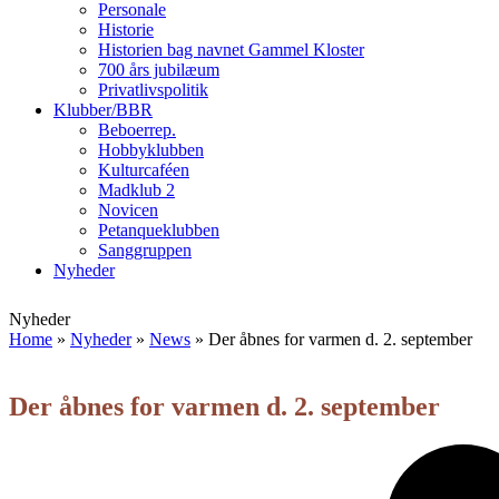
Personale
Historie
Historien bag navnet Gammel Kloster
700 års jubilæum
Privatlivspolitik
Klubber/BBR
Beboerrep.
Hobbyklubben
Kulturcaféen
Madklub 2
Novicen
Petanqueklubben
Sanggruppen
Nyheder
Open
Close
Nyheder
mobile
mobile
Home
»
Nyheder
»
News
»
Der åbnes for varmen d. 2. september
menu
menu
Der åbnes for varmen d. 2. september