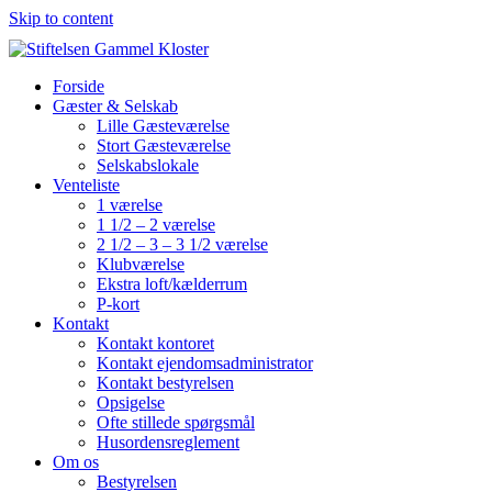
Skip to content
Forside
Gæster & Selskab
Lille Gæsteværelse
Stort Gæsteværelse
Selskabslokale
Venteliste
1 værelse
1 1/2 – 2 værelse
2 1/2 – 3 – 3 1/2 værelse
Klubværelse
Ekstra loft/kælderrum
P-kort
Kontakt
Kontakt kontoret
Kontakt ejendomsadministrator
Kontakt bestyrelsen
Opsigelse
Ofte stillede spørgsmål
Husordensreglement
Om os
Bestyrelsen