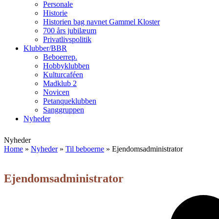
Personale
Historie
Historien bag navnet Gammel Kloster
700 års jubilæum
Privatlivspolitik
Klubber/BBR
Beboerrep.
Hobbyklubben
Kulturcaféen
Madklub 2
Novicen
Petanqueklubben
Sanggruppen
Nyheder
Open
Close
Nyheder
mobile
mobile
Home
»
Nyheder
»
Til beboerne
»
Ejendomsadministrator
menu
menu
Ejendomsadministrator