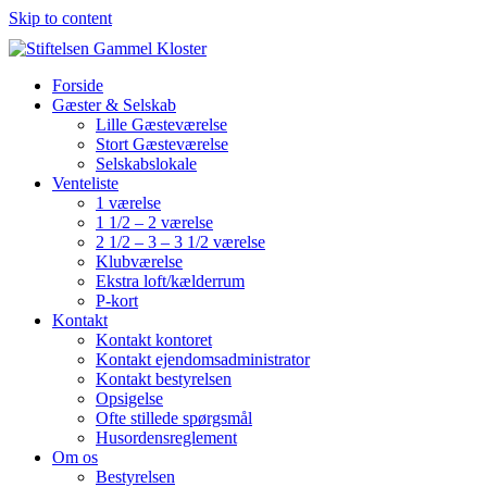
Skip to content
Forside
Gæster & Selskab
Lille Gæsteværelse
Stort Gæsteværelse
Selskabslokale
Venteliste
1 værelse
1 1/2 – 2 værelse
2 1/2 – 3 – 3 1/2 værelse
Klubværelse
Ekstra loft/kælderrum
P-kort
Kontakt
Kontakt kontoret
Kontakt ejendomsadministrator
Kontakt bestyrelsen
Opsigelse
Ofte stillede spørgsmål
Husordensreglement
Om os
Bestyrelsen