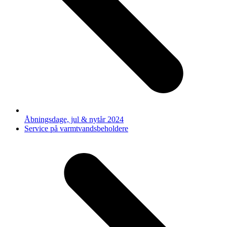
Åbningsdage, jul & nytår 2024
next
Service på varmtvandsbeholdere
post: