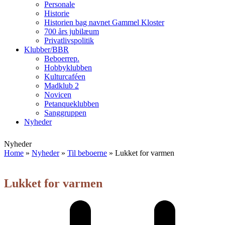
Personale
Historie
Historien bag navnet Gammel Kloster
700 års jubilæum
Privatlivspolitik
Klubber/BBR
Beboerrep.
Hobbyklubben
Kulturcaféen
Madklub 2
Novicen
Petanqueklubben
Sanggruppen
Nyheder
Open
Close
Nyheder
mobile
mobile
Home
»
Nyheder
»
Til beboerne
»
Lukket for varmen
menu
menu
Lukket for varmen