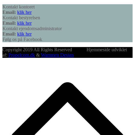
Kontakt kontoret
Email:
klik her
Kontakt bestyrelsen
Email:
klik her
Kontakt ejendomsadministrator
Email:
klik her
Følg os på Facebook
Copyright 2019 All Rights Reserved Hjemmeside udviklet
af:
Propelcom.dk
&
Wammen Design
B
T
T