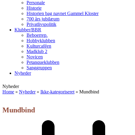
Personale
Historie
Historien bag navnet Gammel Kloster
700 års jubilæum
Privatlivspolitik
Klubber/BBR
Beboerrep.
Hobbyklubben
Kulturcaféen
Madklub 2
Novicen
Petanqueklubben
Sanggruppen
Nyheder
Open
Close
Nyheder
mobile
mobile
Home
»
Nyheder
»
Ikke-kategoriseret
»
Mundbind
menu
menu
Mundbind