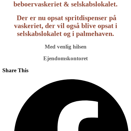
beboervaskeriet & selskabslokalet.
Der er nu opsat spritdispenser på
vaskeriet, der vil også blive opsat i
selskabslokalet og i palmehaven.
Med venlig hilsen
Ejendomskontoret
Share This