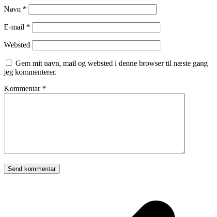
Navn
*
E-mail
*
Websted
Gem mit navn, mail og websted i denne browser til næste gang
jeg kommenterer.
Kommentar
*
p
p