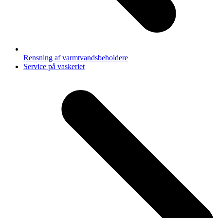
Rensning af varmtvandsbeholdere
next
Service på vaskeriet
post: